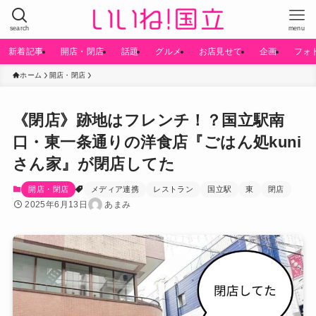
search
menu
新着記事
開店・閉店
話題
グルメ
お店見せて
企画
フォ
ホーム
開店・閉店
《閉店》跡地はフレンチ！？国立駅南
口・東一条通りの洋食店『ごはん処kuni
さん家』が閉店してた
開店・閉店
メディア連携
レストラン
国立駅
東
閉店
2025年6月13日
あまみ