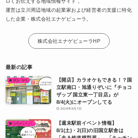
ロくお伝えする地域情報サイト 。
運営は立川周辺地域の起業家および経営者の支援に特化
した企業・株式会社エナゲピューラ。
株式会社エナゲピューラHP
最新の記事
【開店】カラオケもできる！？国
開店・閉店
立駅南口・旭通りぞいに『チョコ
ザップ 国立東一丁目店』が
8/4(火)にオープンしてる
2026年8月7日
【週末駅前イベント情報】
注目のイベント
8/1(土)・2(日)の旧国立駅舎は
「走る鉄道模型展」、「キッチン