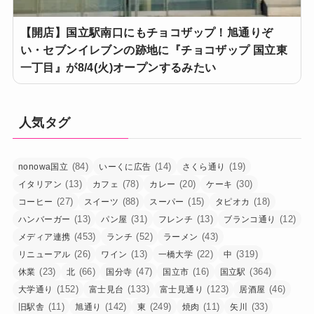
【開店】国立駅南口にもチョコザップ！旭通りぞ
い・セブンイレブンの跡地に『チョコザップ 国立東
一丁目』が8/4(火)オープンするみたい
人気タグ
(84)
(14)
(19)
nonowa国立
いーくに広告
さくら通り
(13)
(78)
(20)
(30)
イタリアン
カフェ
カレー
ケーキ
(27)
(88)
(15)
(18)
コーヒー
スイーツ
スーパー
タピオカ
(13)
(31)
(13)
(12)
ハンバーガー
パン屋
フレンチ
ブランコ通り
(453)
(52)
(43)
メディア連携
ランチ
ラーメン
(26)
(13)
(22)
(319)
リニューアル
ワイン
一橋大学
中
(23)
(66)
(47)
(16)
(364)
休業
北
国分寺
国立市
国立駅
(152)
(133)
(123)
(46)
大学通り
富士見台
富士見通り
居酒屋
(11)
(142)
(249)
(11)
(33)
旧駅舎
旭通り
東
焼肉
矢川