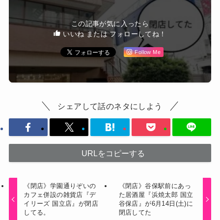
この記事が気に入ったら
いいね または フォローしてね！
Follow Me
シェアして話のネタにしよう
URLをコピーする
《閉店》学園通りぞいの
《閉店》谷保駅前にあっ
カフェ併設の雑貨店『デ
た居酒屋『浜焼太郎 国立
イリーズ 国立店』が閉店
谷保店』が6月14日(土)に
してる。
閉店してた