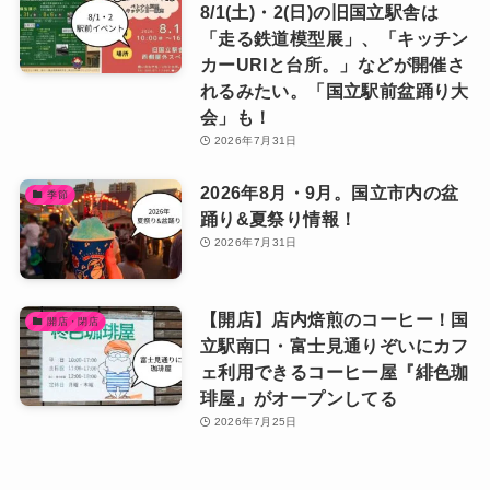
8/1(土)・2(日)の旧国立駅舎は
「走る鉄道模型展」、「キッチン
カーURIと台所。」などが開催さ
れるみたい。「国立駅前盆踊り大
会」も！
2026年7月31日
2026年8月・9月。国立市内の盆
季節
踊り&夏祭り情報！
2026年7月31日
【開店】店内焙煎のコーヒー！国
開店・閉店
立駅南口・富士見通りぞいにカフ
ェ利用できるコーヒー屋『緋色珈
琲屋』がオープンしてる
2026年7月25日