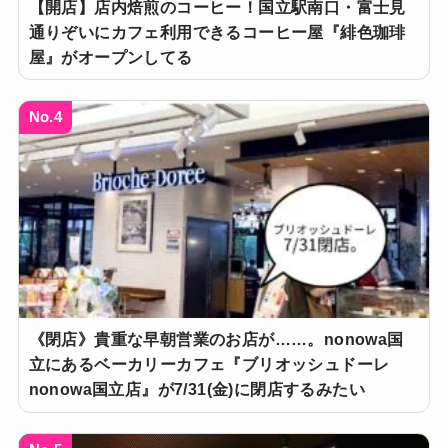
【開店】店内焙煎のコーヒー！国立駅南口・富士見
通りぞいにカフェ利用できるコーヒー屋『緋色珈琲
屋』がオープンしてる
No.4
《閉店》貴重な早朝営業のお店が……。nonowa国
立にあるベーカリーカフェ『ブリオッシュドーレ
nonowa国立店』が7/31(金)に閉店するみたい