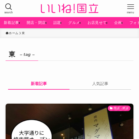
search
menu
新着記事
開店・閉店
話題
グルメ
お店見せて
企画
フォ
ホーム
東
東
– tag –
新着記事
人気記事
開店・閉店