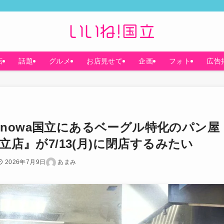
店
話題
グルメ
お店見せて
企画
フォト
広告
nowa国立にあるベーグル特化のパン屋
立店』が7/13(月)に閉店するみたい
2026年7月9日
あまみ