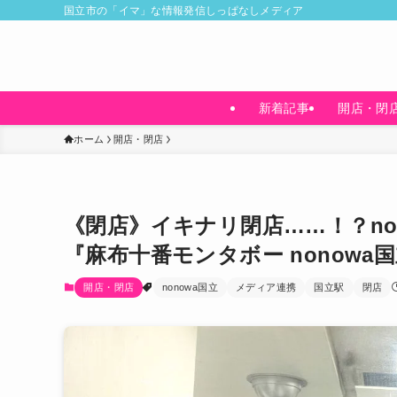
国立市の「イマ」な情報発信しっぱなしメディア
新着記事
開店・閉
ホーム
開店・閉店
《閉店》イキナリ閉店……！？no
『麻布十番モンタボー nonowa国
開店・閉店
nonowa国立
メディア連携
国立駅
閉店