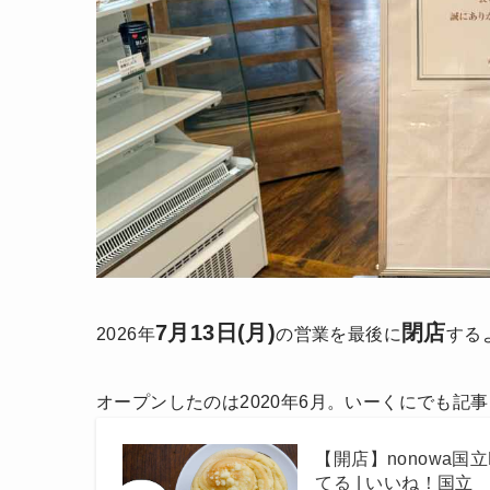
7月13日(月)
閉店
2026年
の営業を最後に
する
オープンしたのは2020年6月。いーくにでも記
【開店】nonowa
てる | いいね！国立