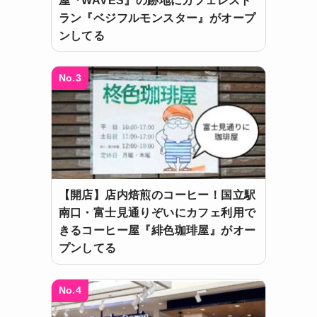
屋『WAVES』の跡地にカフェレスト
ラン『ベジフルモンスター』がオープ
ンしてる
No.3
【開店】店内焙煎のコーヒー！国立駅
南口・富士見通りぞいにカフェ利用で
きるコーヒー屋『緋色珈琲屋』がオー
プンしてる
No.4