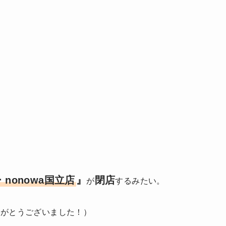
nonowa国立店
』
閉店
が
するみたい。
りがとうございました！）