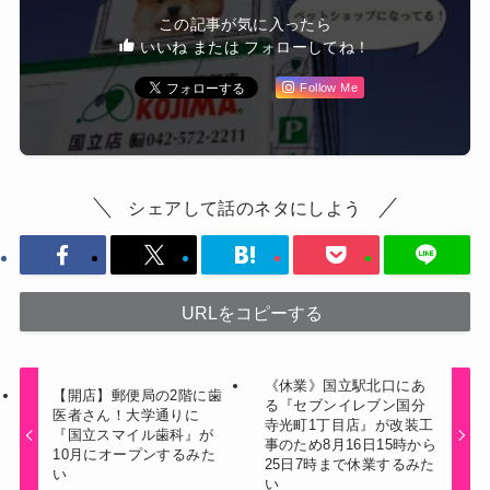
この記事が気に入ったら
いいね または フォローしてね！
Follow Me
シェアして話のネタにしよう
URLをコピーする
《休業》国立駅北口にあ
【開店】郵便局の2階に歯
る『セブンイレブン国分
医者さん！大学通りに
寺光町1丁目店』が改装工
『国立スマイル歯科』が
事のため8月16日15時から
10月にオープンするみた
25日7時まで休業するみた
い
い