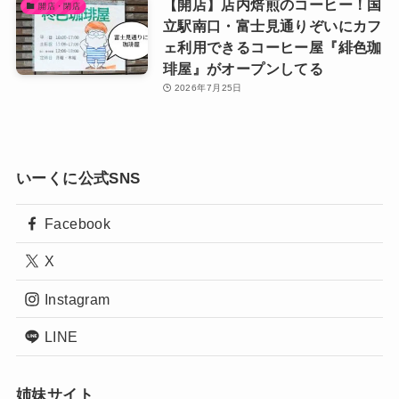
【開店】店内焙煎のコーヒー！国
開店・閉店
立駅南口・富士見通りぞいにカフ
ェ利用できるコーヒー屋『緋色珈
琲屋』がオープンしてる
2026年7月25日
いーくに公式SNS
Facebook
X
Instagram
LINE
姉妹サイト