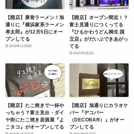
【開店】豚骨ラーメン！旭
【開店】オープン間近！？
通りに『横浜家系ラーメン
富士見通りにつくってる
孝太郎』が12月5日にオー
『ひもかわうどん桐生 国
プンしてる
立店』がだいぶできあがっ
てる
2023年12月8日
2020年4月2日
【開店】たこ焼きで一杯や
【開店】旭通りにカラオケ
っちゃう？富士見台・ダイ
バー『デコバー
ヤ街にたこ焼き居酒屋『よ
（DECOBAR）』がオー
こタコ』がオープンしてる
プンしてる
2023年10月20日
2024年9月27日