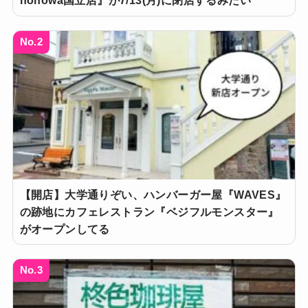
nonowa国立店』が7/13(月)に閉店するみたい
No.2
【開店】大学通りぞい、ハンバーガー屋『WAVES』
の跡地にカフェレストラン『ベジフルモンスター』
がオープンしてる
No.3