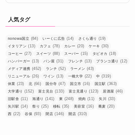
人気タグ
(84)
(14)
(19)
nonowa国立
いーくに広告
さくら通り
(13)
(78)
(20)
(30)
イタリアン
カフェ
カレー
ケーキ
(27)
(88)
(15)
(18)
コーヒー
スイーツ
スーパー
タピオカ
(13)
(31)
(13)
(12)
ハンバーガー
パン屋
フレンチ
ブランコ通り
(452)
(52)
(43)
メディア連携
ランチ
ラーメン
(26)
(13)
(22)
(319)
リニューアル
ワイン
一橋大学
中
(23)
(66)
(47)
(16)
(363)
休業
北
国分寺
国立市
国立駅
(152)
(133)
(123)
(46)
大学通り
富士見台
富士見通り
居酒屋
(11)
(141)
(248)
(11)
(33)
旧駅舎
旭通り
東
焼肉
矢川
(14)
(25)
(35)
(16)
(20)
矢川駅
祭り
移転
美容室
蕎麦
(22)
(93)
(146)
(310)
西
谷保
閉店
開店