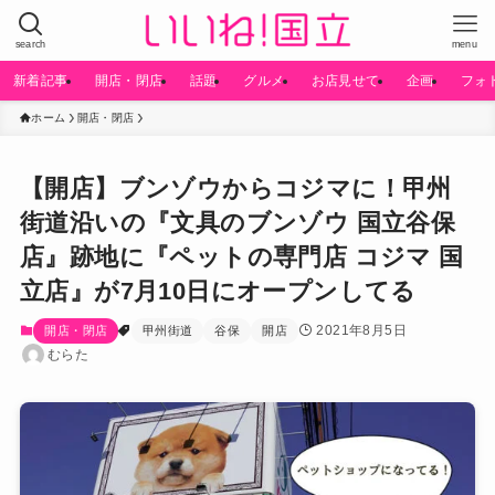
search
menu
新着記事
開店・閉店
話題
グルメ
お店見せて
企画
フォ
ホーム
開店・閉店
【開店】ブンゾウからコジマに！甲州
街道沿いの『文具のブンゾウ 国立谷保
店』跡地に『ペットの専門店 コジマ 国
立店』が7月10日にオープンしてる
2021年8月5日
開店・閉店
甲州街道
谷保
開店
むらた