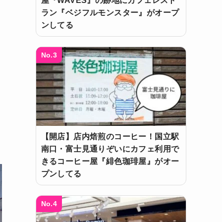
屋『WAVES』の跡地にカフェレスト
ラン『ベジフルモンスター』がオープ
ンしてる
No.3
【開店】店内焙煎のコーヒー！国立駅
南口・富士見通りぞいにカフェ利用で
きるコーヒー屋『緋色珈琲屋』がオー
プンしてる
No.4