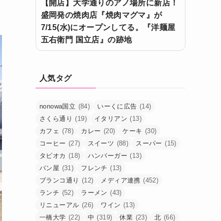
【開店】大学通りのアノ場所に新店！
盛岡発の焼肉店『焼肉マグマ』が
7/15(水)にオープンしてる。『洋麺屋
五右衛門 国立店』の跡地
人気タグ
nonowa国立
(84)
いーくに広告
(14)
さくら通り
(19)
イタリアン
(13)
カフェ
(78)
カレー
(20)
ケーキ
(30)
コーヒー
(27)
スイーツ
(88)
スーパー
(15)
タピオカ
(18)
ハンバーガー
(13)
パン屋
(31)
フレンチ
(13)
ブランコ通り
(12)
メディア連携
(452)
ランチ
(52)
ラーメン
(43)
リニューアル
(26)
ワイン
(13)
一橋大学
(22)
中
(319)
休業
(23)
北
(66)