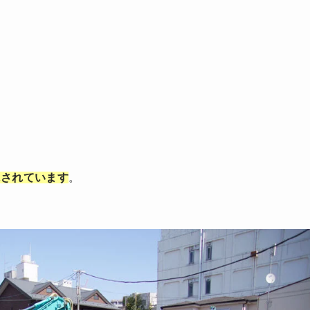
体されています
。