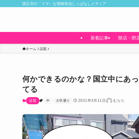
国立市の「イマ」な情報発信しっぱなしメディア
新着記事
開店・閉
ホーム
話題
何かできるのかな？国立中にあっ
てる
2021年3月11日
むらた
話題
中
大学通り