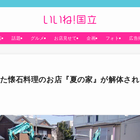
店
話題
グルメ
お店見せて
企画
フォト
広告
た懐石料理のお店『夏の家』が解体され