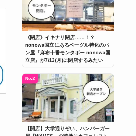
《閉店》イキナリ閉店……！？
nonowa国立にあるベーグル特化のパ
ン屋『麻布十番モンタボー nonowa国
立店』が7/13(月)に閉店するみたい
No.2
【開店】大学通りぞい、ハンバーガー