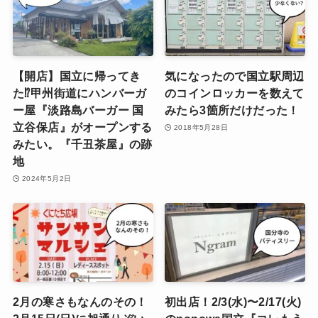
【開店】国立に帰ってき
気になったので国立駅周辺
た⁉甲州街道にハンバーガ
のコインロッカーを数えて
ー屋『淡路島バーガー 国
みたら3箇所だけだった！
立谷保店』がオープンする
2018年5月28日
みたい。『千丑茶屋』の跡
地
2024年5月2日
2月の寒さもなんのその！
初出店！2/3(水)〜2/17(火)