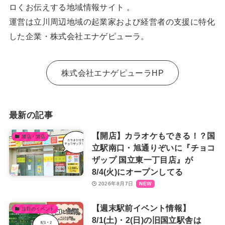
ロくお伝えする地域情報サイト 。
運営は立川周辺地域の起業家および経営者の支援に特化
した企業・株式会社エナゲピューラ。
株式会社エナゲピューラHP
最新の記事
【開店】カラオケもできる！？国
開店・閉店
立駅南口・旭通りぞいに『チョコ
ザップ 国立東一丁目店』が
8/4(火)にオープンしてる
2026年8月7日
【週末駅前イベント情報】
注目のイベント
8/1(土)・2(日)の旧国立駅舎は