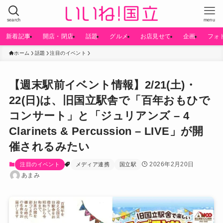
search
menu
新着記事
開店・閉店
話題
グルメ
お店見せて
企画
フォ
ホーム
話題
注目のイベント
【週末駅前イベント情報】2/21(土)・
22(日)は、旧国立駅舎で「百年おもひで
コンサート」と「ジュリアンズ – 4
Clarinets & Percussion – LIVE」が開
催されるみたい
2026年2月20日
注目のイベント
メディア連携
国立駅
あまみ