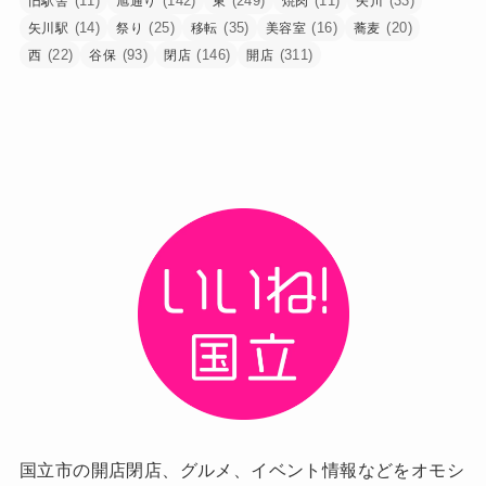
(11)
(142)
(249)
(11)
(33)
旧駅舎
旭通り
東
焼肉
矢川
(14)
(25)
(35)
(16)
(20)
矢川駅
祭り
移転
美容室
蕎麦
(22)
(93)
(146)
(311)
西
谷保
閉店
開店
国立市の開店閉店、グルメ、イベント情報などをオモシ