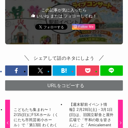
この記事が気に入ったら
いいね または フォローしてね！
Follow Me
シェアして話のネタにしよう
URLをコピーする
【週末駅前イベント情
こどもたち集まれ〜！
報】2月28日(土)・3月1日
2/15(日)にFSXホール（く
(日)は、旧国立駅舎と屋外
にたち市民芸術小ホー
広場で「平和の歌を皆さ
ル）で「第13回 わくわく
んに」と「Amicalement