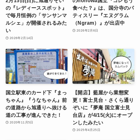
2月15日(日)に旭通りぞい
のnonowa国立『コレもう
の『レディーススポット』
食べた？』は、国分寺のパ
で毎月恒例の「サンサンマ
ティスリー『エヌグラム
ルシェ」が開催されるみた
（Ngram）』が出店中
い
2026年2月6日
2026年2月14日
国立駅東のカード下『まっ
【開店】藍屋から業態変
ちゃん』『うなちゃん』前
更！富士見台・さくら通り
の道路から旭通りへ抜ける
ぞいに『夢庵 国立富士見
道の工事が進んできた！
台店』が4/15(火)にオープ
ンしたみたい
2020年11月5日
2025年4月25日