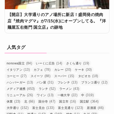
【開店】大学通りのアノ場所に新店！盛岡発の焼肉
店『焼肉マグマ』が7/15(水)にオープンしてる。『洋
麺屋五右衛門 国立店』の跡地
人気タグ
(84)
(14)
(19)
nonowa国立
いーくに広告
さくら通り
(13)
(78)
(20)
(30)
イタリアン
カフェ
カレー
ケーキ
(27)
(88)
(15)
(18)
コーヒー
スイーツ
スーパー
タピオカ
(13)
(31)
(13)
(12)
ハンバーガー
パン屋
フレンチ
ブランコ通り
(453)
(52)
(43)
メディア連携
ランチ
ラーメン
(26)
(13)
(22)
(319)
リニューアル
ワイン
一橋大学
中
(23)
(66)
(47)
(16)
(364)
休業
北
国分寺
国立市
国立駅
(152)
(133)
(123)
(46)
大学通り
富士見台
富士見通り
居酒屋