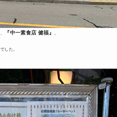
『中一素食店 健福』
店、
。
んでした。