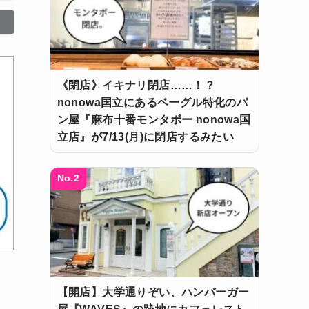
《閉店》イキナリ閉店……！？
nonowa国立にあるベーグル特化のパ
ン屋『麻布十番モンタボー nonowa国
立店』が7/13(月)に閉店するみたい
No.2
【開店】大学通りぞい、ハンバーガー