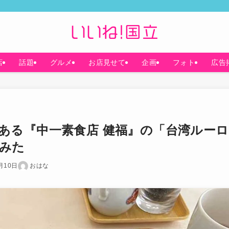
店
話題
グルメ
お店見せて
企画
フォト
広告
ある『中一素食店 健福』の「台湾ルーロ
みた
月10日
おはな