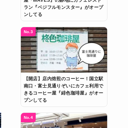
屋『WAVES』の跡地にカフェレスト
ラン『ベジフルモンスター』がオープ
ンしてる
No.3
【開店】店内焙煎のコーヒー！国立駅
南口・富士見通りぞいにカフェ利用で
きるコーヒー屋『緋色珈琲屋』がオー
プンしてる
No.4