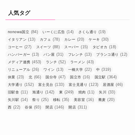
人気タグ
(84)
(14)
(19)
nonowa国立
いーくに広告
さくら通り
(13)
(78)
(20)
(30)
イタリアン
カフェ
カレー
ケーキ
(27)
(88)
(15)
(18)
コーヒー
スイーツ
スーパー
タピオカ
(13)
(31)
(13)
(12)
ハンバーガー
パン屋
フレンチ
ブランコ通り
(453)
(52)
(43)
メディア連携
ランチ
ラーメン
(26)
(13)
(22)
(319)
リニューアル
ワイン
一橋大学
中
(23)
(66)
(47)
(16)
(364)
休業
北
国分寺
国立市
国立駅
(152)
(133)
(123)
(46)
大学通り
富士見台
富士見通り
居酒屋
(11)
(142)
(249)
(11)
(33)
旧駅舎
旭通り
東
焼肉
矢川
(14)
(25)
(35)
(16)
(20)
矢川駅
祭り
移転
美容室
蕎麦
(22)
(93)
(146)
(311)
西
谷保
閉店
開店