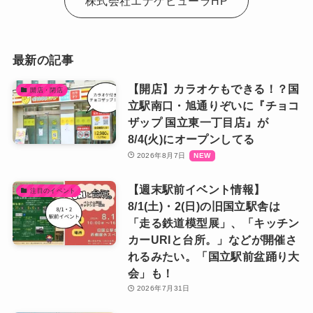
株式会社エナゲピューラHP
最新の記事
【開店】カラオケもできる！？国
開店・閉店
立駅南口・旭通りぞいに『チョコ
ザップ 国立東一丁目店』が
8/4(火)にオープンしてる
2026年8月7日
【週末駅前イベント情報】
注目のイベント
8/1(土)・2(日)の旧国立駅舎は
「走る鉄道模型展」、「キッチン
カーURIと台所。」などが開催さ
れるみたい。「国立駅前盆踊り大
会」も！
2026年7月31日