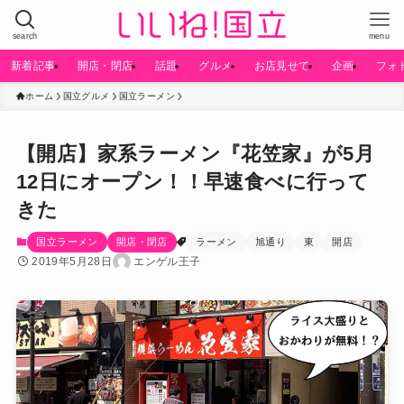
search
menu
新着記事
開店・閉店
話題
グルメ
お店見せて
企画
フォ
ホーム
国立グルメ
国立ラーメン
【開店】家系ラーメン『花笠家』が5月
12日にオープン！！早速食べに行って
きた
国立ラーメン
開店・閉店
ラーメン
旭通り
東
開店
2019年5月28日
エンゲル王子