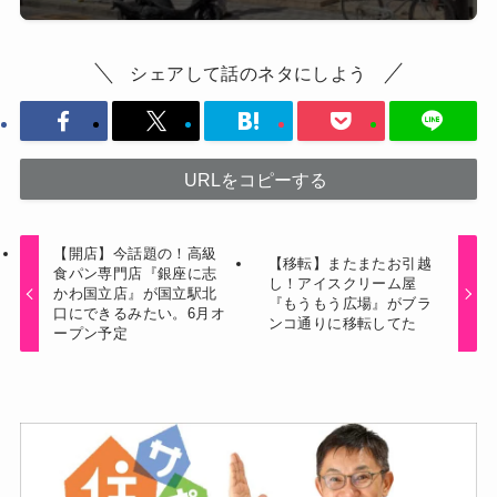
シェアして話のネタにしよう
URLをコピーする
【開店】今話題の！高級
【移転】またまたお引越
食パン専門店『銀座に志
し！アイスクリーム屋
かわ国立店』が国立駅北
『もうもう広場』がブラ
口にできるみたい。6月オ
ンコ通りに移転してた
ープン予定