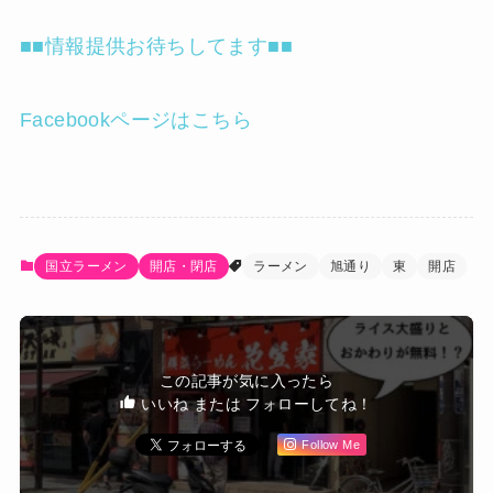
■■情報提供お待ちしてます■■
Facebookページはこちら
国立ラーメン
開店・閉店
ラーメン
旭通り
東
開店
この記事が気に入ったら
いいね または フォローしてね！
Follow Me