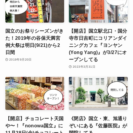
国立のお祭りシーズンがき
【開店】国立駅北口・国分
た！2019年の谷保天満宮
寺市日吉町にコリアンダイ
例大祭は明日(9/21)から2
ニングカフェ『ヨンヤン
日間
(Yong Yang)』が3/27にオ
ープンしてる
2019年9月20日
2023年3月31日
【開店】チョコレート天国
《閉店》国立・東、旭通り
や〜！『nonowa国立』に
ぞいにある『佐藤医院』が
11月28日(金)チョコレート
閉院してる。