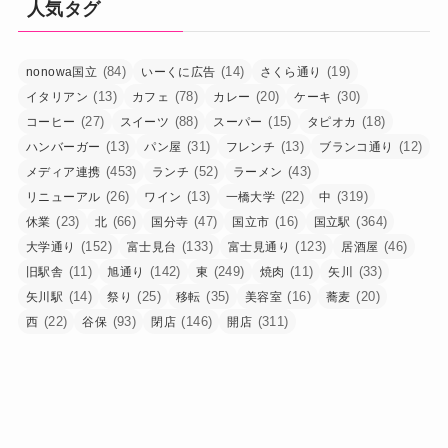
人気タグ
(84)
(14)
(19)
nonowa国立
いーくに広告
さくら通り
(13)
(78)
(20)
(30)
イタリアン
カフェ
カレー
ケーキ
(27)
(88)
(15)
(18)
コーヒー
スイーツ
スーパー
タピオカ
(13)
(31)
(13)
(12)
ハンバーガー
パン屋
フレンチ
ブランコ通り
(453)
(52)
(43)
メディア連携
ランチ
ラーメン
(26)
(13)
(22)
(319)
リニューアル
ワイン
一橋大学
中
(23)
(66)
(47)
(16)
(364)
休業
北
国分寺
国立市
国立駅
(152)
(133)
(123)
(46)
大学通り
富士見台
富士見通り
居酒屋
(11)
(142)
(249)
(11)
(33)
旧駅舎
旭通り
東
焼肉
矢川
(14)
(25)
(35)
(16)
(20)
矢川駅
祭り
移転
美容室
蕎麦
(22)
(93)
(146)
(311)
西
谷保
閉店
開店