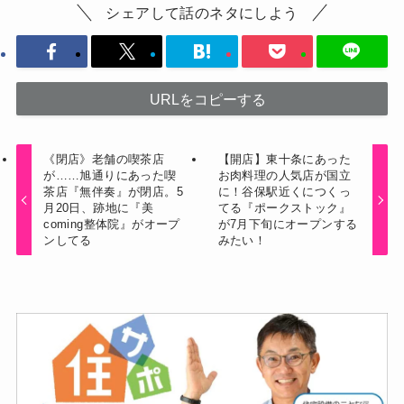
シェアして話のネタにしよう
URLをコピーする
《閉店》老舗の喫茶店
【開店】東十条にあった
が……旭通りにあった喫
お肉料理の人気店が国立
茶店『無伴奏』が閉店。5
に！谷保駅近くにつくっ
月20日、跡地に『美
てる『ポークストック』
coming整体院』がオープ
が7月下旬にオープンする
ンしてる
みたい！