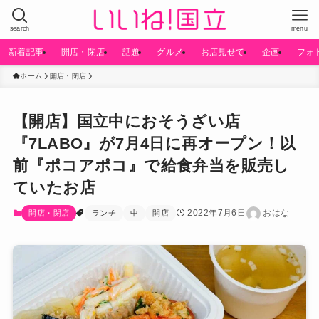
search
menu
新着記事
開店・閉店
話題
グルメ
お店見せて
企画
フォ
ホーム
開店・閉店
【開店】国立中におそうざい店
『7LABO』が7月4日に再オープン！以
前『ポコアポコ』で給食弁当を販売し
ていたお店
2022年7月6日
おはな
開店・閉店
ランチ
中
開店