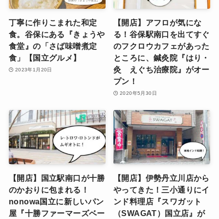
丁寧に作りこまれた和定
【開店】アフロが気にな
食。谷保にある『きょうや
る！谷保駅南口を出てすぐ
食堂』の「さば味噌煮定
のフクロウカフェがあった
食」【国立グルメ】
ところに、鍼灸院『はり・
灸 えぐち治療院』がオー
2023年1月20日
プン！
2020年5月30日
【開店】国立駅南口が十勝
【開店】伊勢丹立川店から
のかおりに包まれる！
やってきた！三小通りにイ
nonowa国立に新しいパン
ンド料理店『スワガット
屋『十勝ファーマーズベー
（SWAGAT）国立店』が