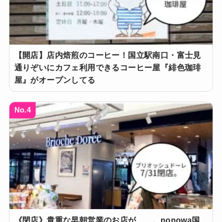
【開店】店内焙煎のコーヒー！国立駅南口・富士見
通りぞいにカフェ利用できるコーヒー屋『緋色珈琲
屋』がオープンしてる
No.4
《閉店》貴重な早朝営業のお店が……。nonowa国