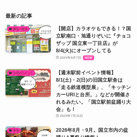
最新の記事
【開店】カラオケもできる！？国
開店・閉店
立駅南口・旭通りぞいに『チョコ
ザップ 国立東一丁目店』が
8/4(火)にオープンしてる
2026年8月7日
【週末駅前イベント情報】
注目のイベント
8/1(土)・2(日)の旧国立駅舎は
「走る鉄道模型展」、「キッチン
カーURIと台所。」などが開催さ
れるみたい。「国立駅前盆踊り大
会」も！
2026年7月31日
2026年8月・9月。国立市内の盆
季節