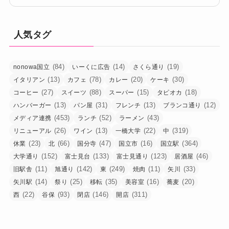
人気タグ
(84)
(14)
(19)
nonowa国立
いーくに広告
さくら通り
(13)
(78)
(20)
(30)
イタリアン
カフェ
カレー
ケーキ
(27)
(88)
(15)
(18)
コーヒー
スイーツ
スーパー
タピオカ
(13)
(31)
(13)
(12)
ハンバーガー
パン屋
フレンチ
ブランコ通り
(453)
(52)
(43)
メディア連携
ランチ
ラーメン
(26)
(13)
(22)
(319)
リニューアル
ワイン
一橋大学
中
(23)
(66)
(47)
(16)
(364)
休業
北
国分寺
国立市
国立駅
(152)
(133)
(123)
(46)
大学通り
富士見台
富士見通り
居酒屋
(11)
(142)
(249)
(11)
(33)
旧駅舎
旭通り
東
焼肉
矢川
(14)
(25)
(35)
(16)
(20)
矢川駅
祭り
移転
美容室
蕎麦
(22)
(93)
(146)
(311)
西
谷保
閉店
開店