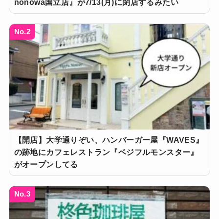
nonowa国立店』が7/13(月)に閉店するみたい
No.2
【開店】大学通りぞい、ハンバーガー屋『WAVES』
の跡地にカフェレストラン『ベジフルモンスター』
がオープンしてる
No.3