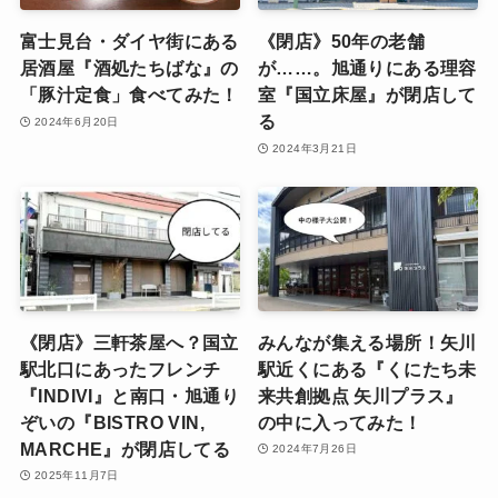
富士見台・ダイヤ街にある
《閉店》50年の老舗
居酒屋『酒処たちばな』の
が……。旭通りにある理容
「豚汁定食」食べてみた！
室『国立床屋』が閉店して
る
2024年6月20日
2024年3月21日
《閉店》三軒茶屋へ？国立
みんなが集える場所！矢川
駅北口にあったフレンチ
駅近くにある『くにたち未
『INDIVI』と南口・旭通り
来共創拠点 矢川プラス』
ぞいの『BISTRO VIN,
の中に入ってみた！
MARCHE』が閉店してる
2024年7月26日
2025年11月7日