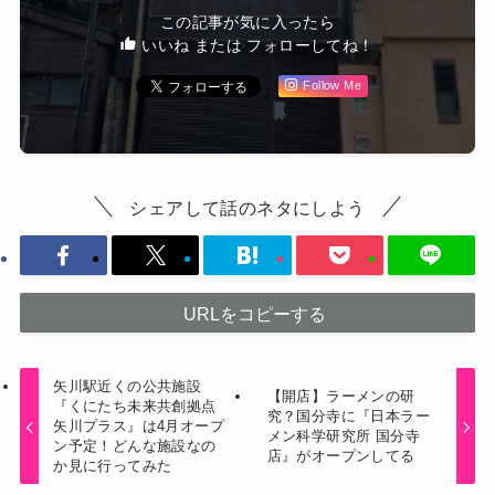
この記事が気に入ったら
いいね または フォローしてね！
Follow Me
シェアして話のネタにしよう
URLをコピーする
矢川駅近くの公共施設
【開店】ラーメンの研
『くにたち未来共創拠点
究？国分寺に『日本ラー
矢川プラス』は4月オープ
メン科学研究所 国分寺
ン予定！どんな施設なの
店』がオープンしてる
か見に行ってみた