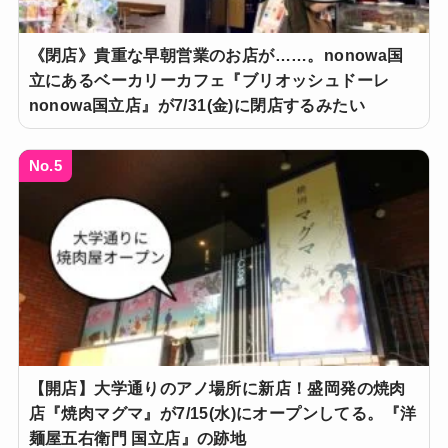
《閉店》貴重な早朝営業のお店が……。nonowa国
立にあるベーカリーカフェ『ブリオッシュドーレ
nonowa国立店』が7/31(金)に閉店するみたい
No.5
【開店】大学通りのアノ場所に新店！盛岡発の焼肉
店『焼肉マグマ』が7/15(水)にオープンしてる。『洋
麺屋五右衛門 国立店』の跡地