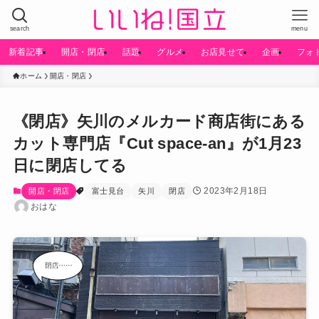
search
menu
新着記事
開店・閉店
話題
グルメ
お店見せて
企画
フォ
ホーム
開店・閉店
《閉店》矢川のメルカード商店街にある
カット専門店『Cut space-an』が1月23
日に閉店してる
2023年2月18日
開店・閉店
富士見台
矢川
閉店
おはな