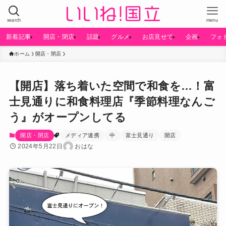
search
menu
新着記事
開店・閉店
話題
グルメ
お店見せて
企画
フォ
ホーム
開店・閉店
【開店】落ち着いた空間で和食を…！富
士見通りに和食料理店『季節料理なんご
う』がオープンしてる
開店・閉店
メディア連携
中
富士見通り
開店
2024年5月22日
おはな