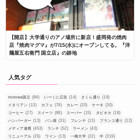
【開店】大学通りのアノ場所に新店！盛岡発の焼肉
店『焼肉マグマ』が7/15(水)にオープンしてる。『洋
麺屋五右衛門 国立店』の跡地
人気タグ
(84)
(14)
(19)
nonowa国立
いーくに広告
さくら通り
(13)
(78)
(20)
(30)
イタリアン
カフェ
カレー
ケーキ
(27)
(88)
(15)
(18)
コーヒー
スイーツ
スーパー
タピオカ
(13)
(31)
(13)
(12)
ハンバーガー
パン屋
フレンチ
ブランコ通り
(453)
(52)
(43)
メディア連携
ランチ
ラーメン
(26)
(13)
(22)
(319)
リニューアル
ワイン
一橋大学
中