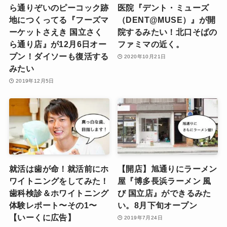
ら通りぞいのピーコック跡
医院『デント・ミューズ
地につくってる『フーズマ
（DENT@MUSE）』が開
ーケットさえき 国立さく
院するみたい！北口そばの
ら通り店』が12月6日オー
ファミマの近く。
プン！ダイソーも復活する
2020年10月21日
みたい
2019年12月5日
就活は歯が命！就活前にホ
【開店】旭通りにラーメン
ワイトニングをしてみた！
屋『博多長浜ラーメン 風
歯科検診＆ホワイトニング
び 国立店』ができるみた
体験レポート〜その1〜
い。8月下旬オープン
【いーくに広告】
2019年7月24日