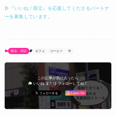
▷
『いいね！国立』を応援してくださるパートナ
ーを募集しています。
開店・閉店
カフェ
コーヒー
中
この記事が気に入ったら
いいね または フォローしてね！
Follow Me