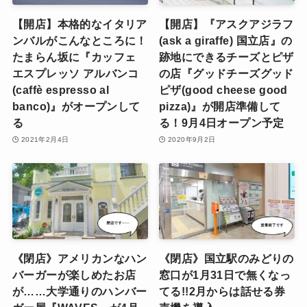
【開店】本格的なイタリア
【開店】『アスクアジラフ
ンバルがこんなところに！
(ask a giraffe) 国立店』の
たまらん坂に『カッフェ
跡地にできるチーズとピザ
エスプレッソ アルバンコ
の店『グッドチーズグッド
(caffè espresso al
ピザ(good cheese good
banco)』がオープンして
pizza)』が開店準備して
る
る！9月4日オープン予定
2021年2月4日
2020年9月2日
《閉店》アメリカンなハン
《閉店》国立駅のみどりの
バーガーが楽しめたお店
窓口が1月31日で無くなっ
が……大学通りのハンバー
てる!!2月からは話せる券