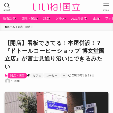
search
menu
新着記事
開店・閉店
話題
グルメ
お店見せて
企画
フォ
ホーム
開店・閉店
【開店】看板できてる！本屋併設！？
『ドトールコーヒーショップ 博文堂国
立店』が富士見通り沿いにできるみた
い
2020年3月19日
開店・閉店
カフェ
コーヒー
中
hitomi