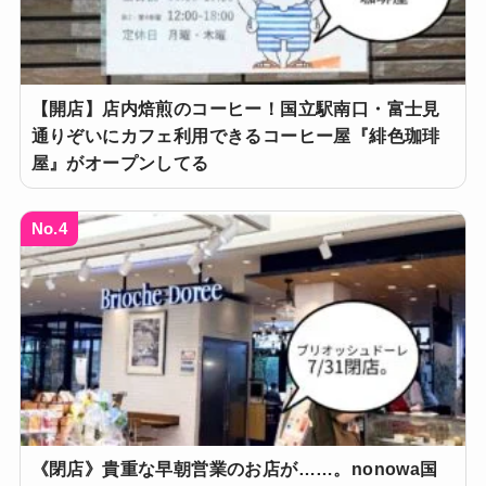
【開店】店内焙煎のコーヒー！国立駅南口・富士見
通りぞいにカフェ利用できるコーヒー屋『緋色珈琲
屋』がオープンしてる
No.4
《閉店》貴重な早朝営業のお店が……。nonowa国