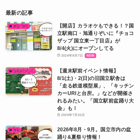
最新の記事
【開店】カラオケもできる！？国
開店・閉店
立駅南口・旭通りぞいに『チョコ
ザップ 国立東一丁目店』が
8/4(火)にオープンしてる
2026年8月7日
【週末駅前イベント情報】
注目のイベント
8/1(土)・2(日)の旧国立駅舎は
「走る鉄道模型展」、「キッチン
カーURIと台所。」などが開催さ
れるみたい。「国立駅前盆踊り大
会」も！
2026年7月31日
2026年8月・9月。国立市内の盆
季節
踊り&夏祭り情報！