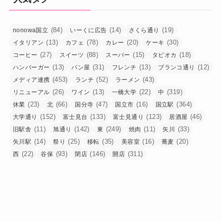
(84)
(14)
(19)
nonowa国立
いーくに広告
さくら通り
(13)
(78)
(20)
(30)
イタリアン
カフェ
カレー
ケーキ
(27)
(88)
(15)
(18)
コーヒー
スイーツ
スーパー
タピオカ
(13)
(31)
(13)
(12)
ハンバーガー
パン屋
フレンチ
ブランコ通り
(453)
(52)
(43)
メディア連携
ランチ
ラーメン
(26)
(13)
(22)
(319)
リニューアル
ワイン
一橋大学
中
(23)
(66)
(47)
(16)
(364)
休業
北
国分寺
国立市
国立駅
(152)
(133)
(123)
(46)
大学通り
富士見台
富士見通り
居酒屋
(11)
(142)
(249)
(11)
(33)
旧駅舎
旭通り
東
焼肉
矢川
(14)
(25)
(35)
(16)
(20)
矢川駅
祭り
移転
美容室
蕎麦
(22)
(93)
(146)
(311)
西
谷保
閉店
開店