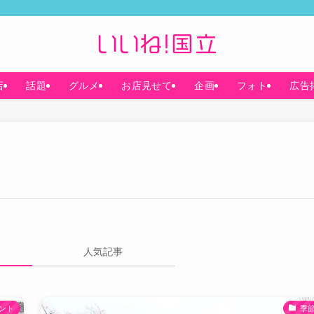
店
話題
グルメ
お店見せて
企画
フォト
広告
人気記事
ント
季