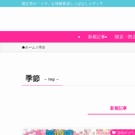
国立市の「イマ」な情報発信しっぱなしメディア
新着記事
開店・閉
ホーム
季節
季節
– tag –
新着記事
注目のイベ