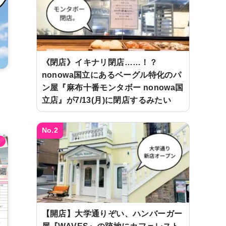
《閉店》イキナリ閉店……！？
nonowa国立にあるベーグル特化のパ
、
ン屋『麻布十番モンタボー nonowa国
立店』が7/13(月)に閉店するみたい
No.2
ト
【開店】大学通りぞい、ハンバーガー