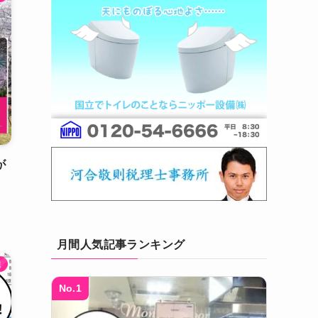
が
月間人気記事ランキング
題
No.1