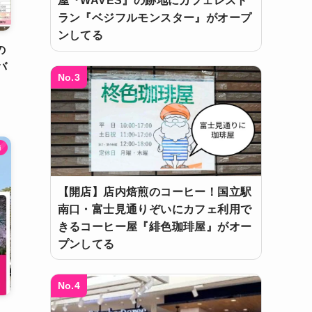
屋『WAVES』の跡地にカフェレスト
ラン『ベジフルモンスター』がオープ
ンしてる
の
バ
No.3
節
【開店】店内焙煎のコーヒー！国立駅
南口・富士見通りぞいにカフェ利用で
きるコーヒー屋『緋色珈琲屋』がオー
プンしてる
No.4