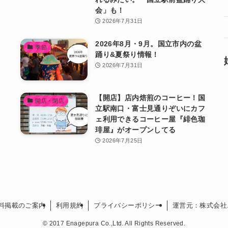
会」も！
2026年7月31日
2026年8月・9月。国立市内の盆
季節
を
踊り&夏祭り情報！
2026年7月31日
援
【開店】店内焙煎のコーヒー！国
開店・閉店
立駅南口・富士見通りぞいにカフ
ェ利用できるコーヒー屋『緋色珈
琲屋』がオープンしてる
2026年7月25日
料掲載のご案内
利用規約
プライバシーポリシー
運営元：株式会社
©
2017 Enagepura Co.,Ltd. All Rights Reserved.