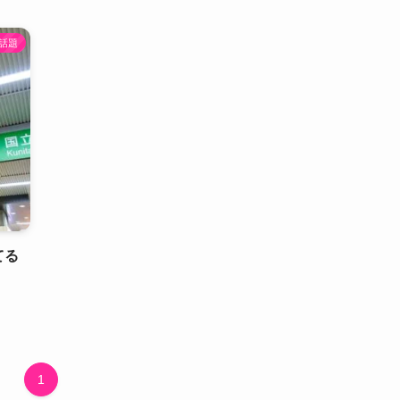
話題
てる
1