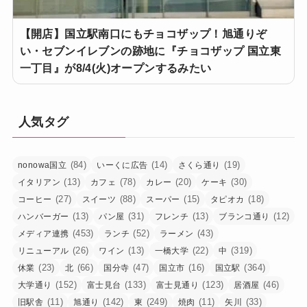
【開店】国立駅南口にもチョコザップ！旭通りぞ
い・セブンイレブンの跡地に『チョコザップ 国立東
一丁目』が8/4(火)オープンするみたい
人気タグ
(84)
(14)
(19)
nonowa国立
いーくに広告
さくら通り
(13)
(78)
(20)
(30)
イタリアン
カフェ
カレー
ケーキ
(27)
(88)
(15)
(18)
コーヒー
スイーツ
スーパー
タピオカ
(13)
(31)
(13)
(12)
ハンバーガー
パン屋
フレンチ
ブランコ通り
(453)
(52)
(43)
メディア連携
ランチ
ラーメン
(26)
(13)
(22)
(319)
リニューアル
ワイン
一橋大学
中
(23)
(66)
(47)
(16)
(364)
休業
北
国分寺
国立市
国立駅
(152)
(133)
(123)
(46)
大学通り
富士見台
富士見通り
居酒屋
(11)
(142)
(249)
(11)
(33)
旧駅舎
旭通り
東
焼肉
矢川