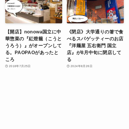
【開店】nonowa国立に中
《閉店》大学通りの箸で食
華惣菜の『紅燈籠（こうと
べるスパゲッティーのお店
うろう）』がオープンして
『洋麺屋 五右衛門 国立
る。PAOPAOがあったと
店』が8月中旬に閉店して
ころ
る
2018年7月25日
2024年8月26日