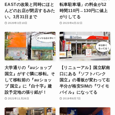
EASTの改装と同時にほと
転車駐車場」の料金が12
んどのお店が閉店するみた
時間110円→130円に値上
い。3月31日まで
がりしてる
2020年3月10日
2023年4月22日
大学通りの『auショップ
【リニューアル】国立駅南
国立』がすぐ隣に移転。そ
口にある『ソフトバンク
して移転前の『auショッ
国立』の看板が変わって右
プ 国立』に『白十字』建
半分が格安SIMの『ワイモ
設予定地の張り紙が！
バイル』になってる
2021年11月26日
2019年8月7日