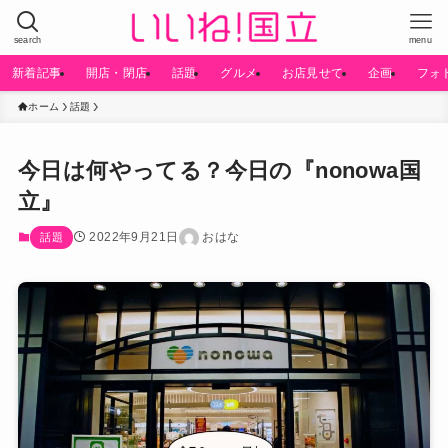
search
menu
新着記事
開店・閉店
話題
グルメ
お店見せて
企画
フォ
ホーム
話題
今日は何やってる？今日の『nonowa国
立』
2022年9月21日
おはな
話題