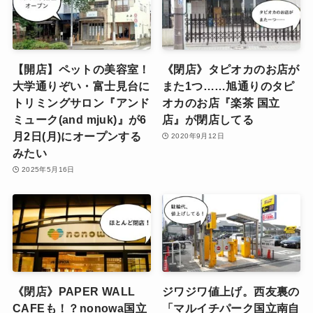
【開店】ペットの美容室！
《閉店》タピオカのお店が
大学通りぞい・富士見台に
また1つ……旭通りのタピ
トリミングサロン『アンド
オカのお店『楽茶 国立
ミューク(and mjuk)』が6
店』が閉店してる
月2日(月)にオープンする
2020年9月12日
みたい
2025年5月16日
《閉店》PAPER WALL
ジワジワ値上げ。西友裏の
CAFEも！？nonowa国立
「マルイチパーク国立南自