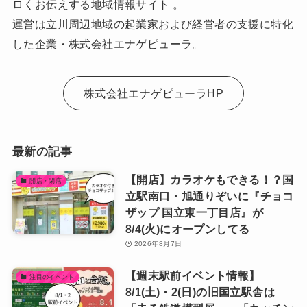
ロくお伝えする地域情報サイト 。
運営は立川周辺地域の起業家および経営者の支援に特化
した企業・株式会社エナゲピューラ。
株式会社エナゲピューラHP
最新の記事
【開店】カラオケもできる！？国
開店・閉店
立駅南口・旭通りぞいに『チョコ
ザップ 国立東一丁目店』が
8/4(火)にオープンしてる
2026年8月7日
【週末駅前イベント情報】
注目のイベント
8/1(土)・2(日)の旧国立駅舎は