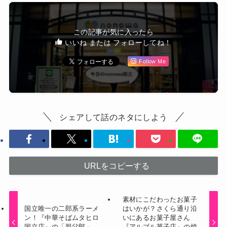
この記事が気に入ったら
いいね または フォローしてね！
Follow Me
シェアして話のネタにしよう
URLをコピーする
素材にこだわったお菓子
国立唯一の二郎系ラーメ
はいかが？さくら通り沿
ン！『中華そばムタヒロ
いにあるお菓子屋さん
国立店』の「親父郎」
『アルブル菓子店』の焼