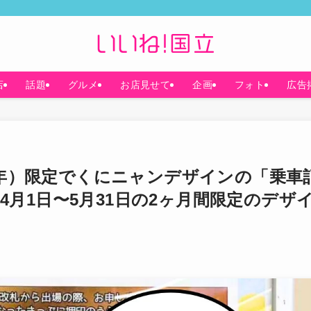
店
話題
グルメ
お店見せて
企画
フォト
広告
26年）限定でくにニャンデザインの「乗車
月1日〜5月31日の2ヶ月間限定のデザ