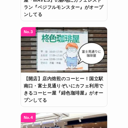
屋『WAVES』の跡地にカフェレスト
ラン『ベジフルモンスター』がオープ
ンしてる
No.3
【開店】店内焙煎のコーヒー！国立駅
南口・富士見通りぞいにカフェ利用で
きるコーヒー屋『緋色珈琲屋』がオー
プンしてる
No.4