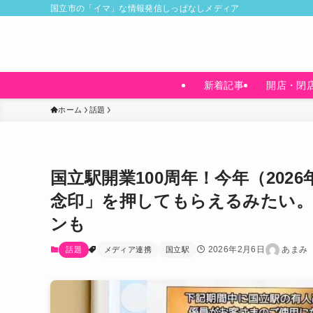
国立市の「イマ」な情報発信しっぱなしメディア
新着記事
開店・閉
ホーム
話題
国立駅開業100周年！今年（20
念印」を押してもらえるみたい。4
ンも
2026年2月6日
あまみ
話題
メディア連携
国立駅