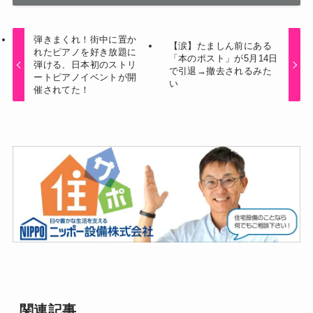
弾きまくれ！街中に置か
【涙】たましん前にある
れたピアノを好き放題に
「本のポスト」が5月14日
弾ける、日本初のストリ
で引退→撤去されるみた
ートピアノイベントが開
い
催されてた！
関連記事