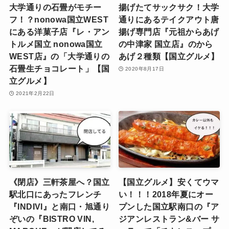
大学通りの石畳がモチー
揚げたてサックサク！大学
フ！？nonowa国立WEST
通りにあるテイクアウト唐
にある洋菓子店『レ・アン
揚げ専門店『元祖からあげ
トルメ国立 nonowa国立
の中津家 国立店』のから
WEST店』の「大学通りの
あげ２種類【国立グルメ】
石畳生チョコレート」【国
2020年8月17日
立グルメ】
2021年2月22日
《閉店》三軒茶屋へ？国立
【国立グルメ】安くてウマ
駅北口にあったフレンチ
い！！！2018年夏にオー
『INDIVI』と南口・旭通り
プンした国立駅南口の『ア
ぞいの『BISTRO VIN,
ジアンレストラン&バー サ