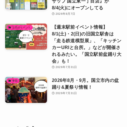
ザップ 国立東一丁目店』が
8/4(火)にオープンしてる
2026年8月7日
【週末駅前イベント情報】
注目のイベント
8/1(土)・2(日)の旧国立駅舎は
「走る鉄道模型展」、「キッチン
カーURIと台所。」などが開催さ
れるみたい。「国立駅前盆踊り大
会」も！
2026年7月31日
2026年8月・9月。国立市内の盆
季節
踊り&夏祭り情報！
2026年7月31日