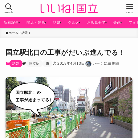
search
menu
新着記事
開店・閉店
話題
グルメ
お店見せて
企画
フォ
ホーム
話題
国立駅北口の工事がだいぶ進んでる！
2018年4月13日
いーくに編集部
話題
国立駅
東