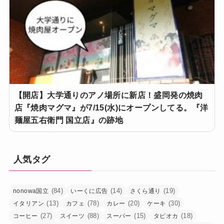
【開店】大学通りのアノ場所に新店！盛岡発の焼肉
店『焼肉マグマ』が7/15(水)にオープンしてる。『洋
麺屋五右衛門 国立店』の跡地
人気タグ
(84)
(14)
(19)
nonowa国立
いーくに広告
さくら通り
(13)
(78)
(20)
(30)
イタリアン
カフェ
カレー
ケーキ
(27)
(88)
(15)
(18)
コーヒー
スイーツ
スーパー
タピオカ