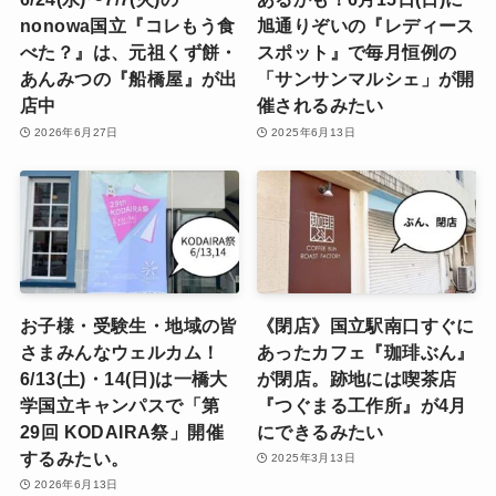
nonowa国立『コレもう食
旭通りぞいの『レディース
べた？』は、元祖くず餅・
スポット』で毎月恒例の
あんみつの『船橋屋』が出
「サンサンマルシェ」が開
店中
催されるみたい
2026年6月27日
2025年6月13日
お子様・受験生・地域の皆
《閉店》国立駅南口すぐに
さまみんなウェルカム！
あったカフェ『珈琲ぶん』
6/13(土)・14(日)は一橋大
が閉店。跡地には喫茶店
学国立キャンパスで「第
『つぐまる工作所』が4月
29回 KODAIRA祭」開催
にできるみたい
するみたい。
2025年3月13日
2026年6月13日