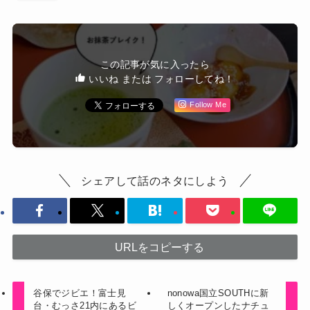
この記事が気に入ったら
いいね または フォローしてね！
Follow Me
シェアして話のネタにしよう
URLをコピーする
谷保でジビエ！富士見
nonowa国立SOUTHに新
台・むっさ21内にあるビ
しくオープンしたナチュ