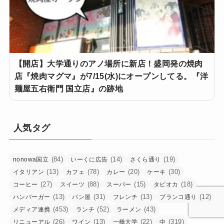
【開店】大学通りのアノ場所に新店！盛岡発の焼肉
店『焼肉マグマ』が7/15(水)にオープンしてる。『洋
麺屋五右衛門 国立店』の跡地
人気タグ
(84)
(14)
(19)
nonowa国立
いーくに広告
さくら通り
(13)
(78)
(20)
(30)
イタリアン
カフェ
カレー
ケーキ
(27)
(88)
(15)
(18)
コーヒー
スイーツ
スーパー
タピオカ
(13)
(31)
(13)
(12)
ハンバーガー
パン屋
フレンチ
ブランコ通り
(453)
(52)
(43)
メディア連携
ランチ
ラーメン
(26)
(13)
(22)
(319)
リニューアル
ワイン
一橋大学
中