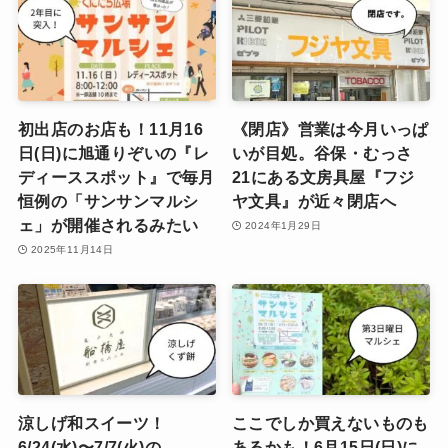
初出店のお店も！11月16
《閉店》営業は今月いっぱ
日(日)に旭通りぞいの『レ
いが目処。谷保・むっさ
ディーススポット』で毎月
21にある文房具屋『フジ
恒例の「サンサンマルシ
ヤ文具』が近々閉店へ
ェ」が開催されるみたい
2024年1月29日
2025年11月14日
涼しげ和スイーツ！
ここでしか買えないものも
6/24(水)〜7/7(火)の
あるかも！6月15日(日)に