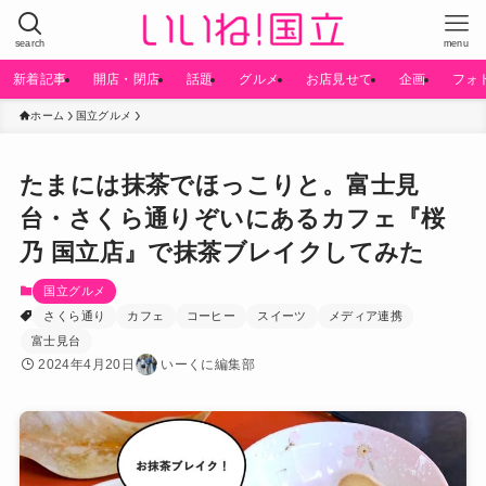
search
menu
新着記事
開店・閉店
話題
グルメ
お店見せて
企画
フォ
ホーム
国立グルメ
たまには抹茶でほっこりと。富士見
台・さくら通りぞいにあるカフェ『桜
乃 国立店』で抹茶ブレイクしてみた
国立グルメ
さくら通り
カフェ
コーヒー
スイーツ
メディア連携
富士見台
2024年4月20日
いーくに編集部