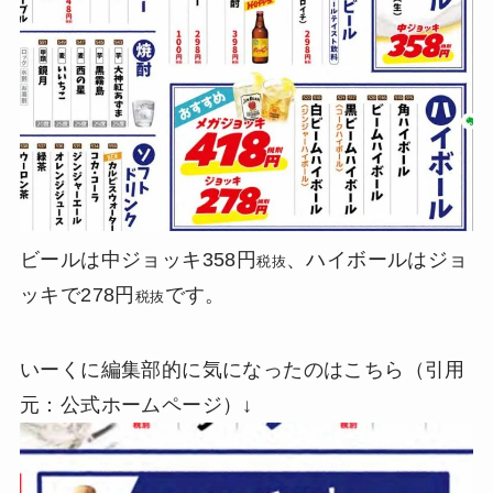
ビールは中ジョッキ358円
、ハイボールはジョ
税抜
ッキで278円
です。
税抜
いーくに編集部的に気になったのはこちら（引用
元：公式ホームページ）↓