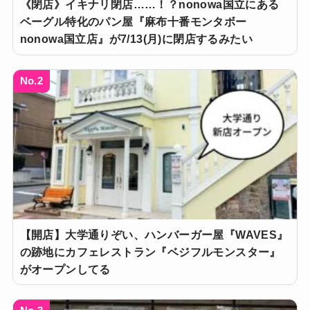
《閉店》イキナリ閉店……！？nonowa国立にある
ベーグル特化のパン屋『麻布十番モンタボー
nonowa国立店』が7/13(月)に閉店するみたい
No.2
【開店】大学通りぞい、ハンバーガー屋『WAVES』
の跡地にカフェレストラン『ベジフルモンスター』
がオープンしてる