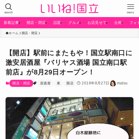
search
menu
新着記事
開店・閉店
話題
グルメ
お店見せて
企画
フォ
ホーム
開店・閉店
【開店】駅前にまたもや！国立駅南口に
激安居酒屋『バリヤス酒場 国立南口駅
前店』が8月29日オープン！
2019年8月27日
matsu
開店・閉店
居酒屋
東
開店