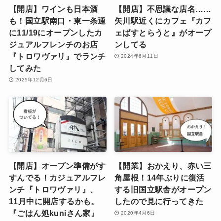
【開店】ワインも日本酒
【開店】不思議な店名……
も！国立駅南口・東一条通
矢川駅近くにカフェ『カフ
に11/19にオープンしたカ
ェばすとらうと』がオープ
ジュアルフレンチのお店
ンしてる
『トロワヴァリ』でランチ
2024年6月11日
してみた
2025年12月6日
【開店】オープン準備がす
【開業】おかえり、赤い三
すんでる！カジュアルフレ
角屋根！14年ぶりに復活
ンチ『トロワヴァリ』、
する旧国立駅舎がオープン
11月中に開店するかも。
したので見に行ってきた
『ごはん処kuniさん家』
2020年4月6日