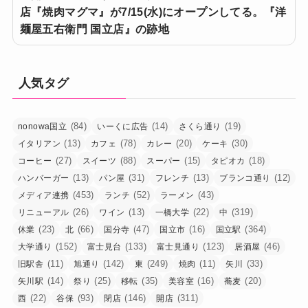
店『焼肉マグマ』が7/15(水)にオープンしてる。『洋
麺屋五右衛門 国立店』の跡地
人気タグ
(84)
(14)
(19)
nonowa国立
いーくに広告
さくら通り
(13)
(78)
(20)
(30)
イタリアン
カフェ
カレー
ケーキ
(27)
(88)
(15)
(18)
コーヒー
スイーツ
スーパー
タピオカ
(13)
(31)
(13)
(12)
ハンバーガー
パン屋
フレンチ
ブランコ通り
(453)
(52)
(43)
メディア連携
ランチ
ラーメン
(26)
(13)
(22)
(319)
リニューアル
ワイン
一橋大学
中
(23)
(66)
(47)
(16)
(364)
休業
北
国分寺
国立市
国立駅
(152)
(133)
(123)
(46)
大学通り
富士見台
富士見通り
居酒屋
(11)
(142)
(249)
(11)
(33)
旧駅舎
旭通り
東
焼肉
矢川
(14)
(25)
(35)
(16)
(20)
矢川駅
祭り
移転
美容室
蕎麦
(22)
(93)
(146)
(311)
西
谷保
閉店
開店