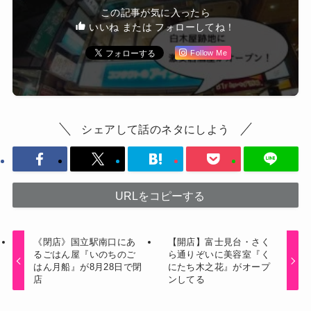
この記事が気に入ったら
いいね または フォローしてね！
Follow Me
シェアして話のネタにしよう
URLをコピーする
《閉店》国立駅南口にあ
【開店】富士見台・さく
るごはん屋『いのちのご
ら通りぞいに美容室『く
はん月船』が8月28日で閉
にたち木之花』がオープ
店
ンしてる