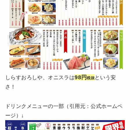
98円
しらすおろしや、オニスラは
という安
税抜
さ！
ドリンクメニューの一部（引用元：公式ホームペ
ージ）↓