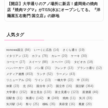
【開店】大学通りのアノ場所に新店！盛岡発の焼肉
店『焼肉マグマ』が7/15(水)にオープンしてる。『洋
麺屋五右衛門 国立店』の跡地
人気タグ
(84)
(14)
(19)
nonowa国立
いーくに広告
さくら通り
(13)
(78)
(20)
(30)
イタリアン
カフェ
カレー
ケーキ
(27)
(88)
(15)
(18)
コーヒー
スイーツ
スーパー
タピオカ
(13)
(31)
(13)
(12)
ハンバーガー
パン屋
フレンチ
ブランコ通り
(453)
(52)
(43)
メディア連携
ランチ
ラーメン
(26)
(13)
(22)
(319)
リニューアル
ワイン
一橋大学
中
(23)
(66)
(47)
(16)
(364)
休業
北
国分寺
国立市
国立駅
(152)
(133)
(123)
(46)
大学通り
富士見台
富士見通り
居酒屋
(11)
(142)
(249)
(11)
(33)
旧駅舎
旭通り
東
焼肉
矢川
(14)
(25)
(35)
(16)
(20)
矢川駅
祭り
移転
美容室
蕎麦