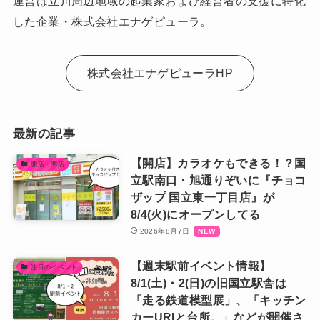
運営は立川周辺地域の起業家および経営者の支援に特化
した企業・株式会社エナゲピューラ。
株式会社エナゲピューラHP
最新の記事
【開店】カラオケもできる！？国
開店・閉店
立駅南口・旭通りぞいに『チョコ
ザップ 国立東一丁目店』が
8/4(火)にオープンしてる
2026年8月7日
【週末駅前イベント情報】
注目のイベント
8/1(土)・2(日)の旧国立駅舎は
「走る鉄道模型展」、「キッチン
カーURIと台所。」などが開催さ