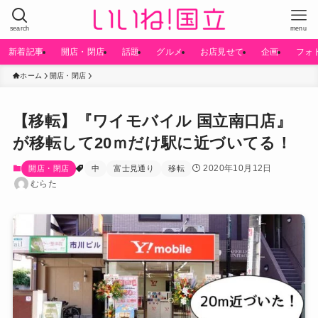
search
menu
新着記事
開店・閉店
話題
グルメ
お店見せて
企画
フォ
ホーム
開店・閉店
【移転】『ワイモバイル 国立南口店』
が移転して20ｍだけ駅に近づいてる！
2020年10月12日
開店・閉店
中
富士見通り
移転
むらた