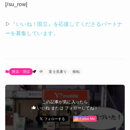
[/su_row]
▷
『いいね！国立』を応援してくださるパートナ
ーを募集しています。
開店・閉店
中
富士見通り
移転
この記事が気に入ったら
いいね または フォローしてね！
Follow Me