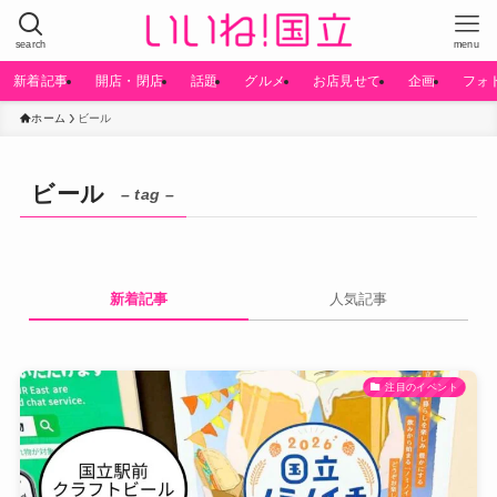
search
menu
新着記事
開店・閉店
話題
グルメ
お店見せて
企画
フォ
ホーム
ビール
ビール
– tag –
新着記事
人気記事
注目のイベント