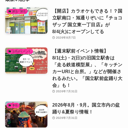
【開店】カラオケもできる！？国
開店・閉店
立駅南口・旭通りぞいに『チョコ
ザップ 国立東一丁目店』が
8/4(火)にオープンしてる
2026年8月7日
【週末駅前イベント情報】
注目のイベント
8/1(土)・2(日)の旧国立駅舎は
「走る鉄道模型展」、「キッチン
カーURIと台所。」などが開催さ
れるみたい。「国立駅前盆踊り大
会」も！
2026年7月31日
2026年8月・9月。国立市内の盆
季節
踊り&夏祭り情報！
2026年7月31日