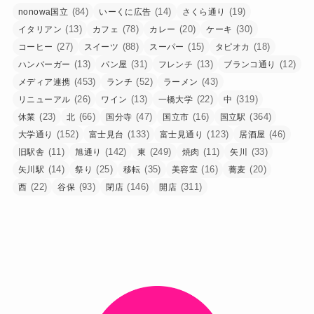
(84)
(14)
(19)
nonowa国立
いーくに広告
さくら通り
(13)
(78)
(20)
(30)
イタリアン
カフェ
カレー
ケーキ
(27)
(88)
(15)
(18)
コーヒー
スイーツ
スーパー
タピオカ
(13)
(31)
(13)
(12)
ハンバーガー
パン屋
フレンチ
ブランコ通り
(453)
(52)
(43)
メディア連携
ランチ
ラーメン
(26)
(13)
(22)
(319)
リニューアル
ワイン
一橋大学
中
(23)
(66)
(47)
(16)
(364)
休業
北
国分寺
国立市
国立駅
(152)
(133)
(123)
(46)
大学通り
富士見台
富士見通り
居酒屋
(11)
(142)
(249)
(11)
(33)
旧駅舎
旭通り
東
焼肉
矢川
(14)
(25)
(35)
(16)
(20)
矢川駅
祭り
移転
美容室
蕎麦
(22)
(93)
(146)
(311)
西
谷保
閉店
開店