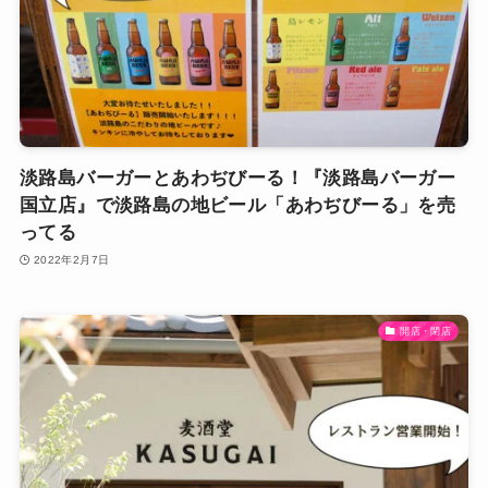
淡路島バーガーとあわぢびーる！『淡路島バーガー
国立店』で淡路島の地ビール「あわぢびーる」を売
ってる
2022年2月7日
開店・閉店