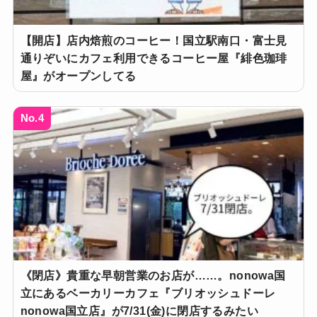
【開店】店内焙煎のコーヒー！国立駅南口・富士見
通りぞいにカフェ利用できるコーヒー屋『緋色珈琲
屋』がオープンしてる
No.4
《閉店》貴重な早朝営業のお店が……。nonowa国
立にあるベーカリーカフェ『ブリオッシュドーレ
nonowa国立店』が7/31(金)に閉店するみたい