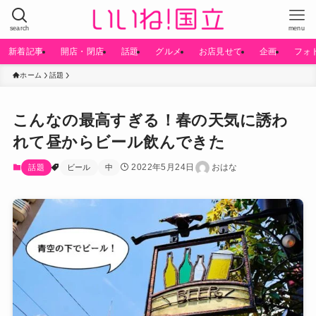
search
menu
新着記事
開店・閉店
話題
グルメ
お店見せて
企画
フォ
ホーム
話題
こんなの最高すぎる！春の天気に誘わ
れて昼からビール飲んできた
2022年5月24日
おはな
話題
ビール
中