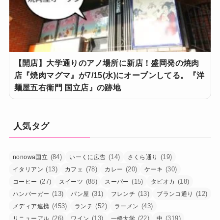
【開店】大学通りのアノ場所に新店！盛岡発の焼肉
店『焼肉マグマ』が7/15(水)にオープンしてる。『洋
麺屋五右衛門 国立店』の跡地
人気タグ
(84)
(14)
(19)
nonowa国立
いーくに広告
さくら通り
(13)
(78)
(20)
(30)
イタリアン
カフェ
カレー
ケーキ
(27)
(88)
(15)
(18)
コーヒー
スイーツ
スーパー
タピオカ
(13)
(31)
(13)
(12)
ハンバーガー
パン屋
フレンチ
ブランコ通り
(453)
(52)
(43)
メディア連携
ランチ
ラーメン
(26)
(13)
(22)
(319)
リニューアル
ワイン
一橋大学
中