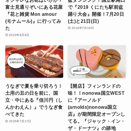
富士見通りぞいにある花屋
で『2019 くにたち駅前盆
『花と雑貨 Mon amour
踊り大会』開催！7月20日
(モナムール)』に行ってみ
(土)と21日(日)
た
2019年7月19日
2023年8月9日
うなぎで夏を乗り切ろう！
【開店】フィンランドの
土用の丑の日を前に、国
味！！nonowa国立WEST
立・中にある『信川円（し
に『アーノルド
んかわえん）』でうなぎ食
(arnolds)nonowa国立
べてきた
店』が期間限定オープンし
てる。『ジャック・イン・
2025年7月17日
ザ・ドーナツ』の跡地