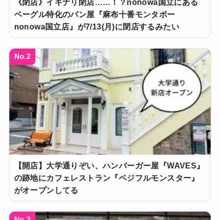
《閉店》イキナリ閉店……！？nonowa国立にある
ベーグル特化のパン屋『麻布十番モンタボー
nonowa国立店』が7/13(月)に閉店するみたい
No.2
【開店】大学通りぞい、ハンバーガー屋『WAVES』
の跡地にカフェレストラン『ベジフルモンスター』
がオープンしてる
No.3