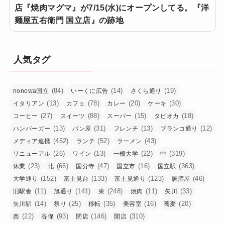
店『焼肉マグマ』が7/15(水)にオープンしてる。『洋
麺屋五右衛門 国立店』の跡地
人気タグ
(84)
(14)
(19)
nonowa国立
いーくに広告
さくら通り
(13)
(78)
(20)
(30)
イタリアン
カフェ
カレー
ケーキ
(27)
(88)
(15)
(18)
コーヒー
スイーツ
スーパー
タピオカ
(13)
(31)
(13)
(12)
ハンバーガー
パン屋
フレンチ
ブランコ通り
(452)
(52)
(43)
メディア連携
ランチ
ラーメン
(26)
(13)
(22)
(319)
リニューアル
ワイン
一橋大学
中
(23)
(66)
(47)
(16)
(363)
休業
北
国分寺
国立市
国立駅
(152)
(133)
(123)
(46)
大学通り
富士見台
富士見通り
居酒屋
(11)
(141)
(248)
(11)
(33)
旧駅舎
旭通り
東
焼肉
矢川
(14)
(25)
(35)
(16)
(20)
矢川駅
祭り
移転
美容室
蕎麦
(22)
(93)
(146)
(310)
西
谷保
閉店
開店