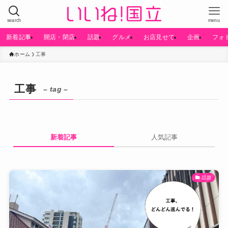
search
menu
新着記事
開店・閉店
話題
グルメ
お店見せて
企画
フォ
ホーム
工事
工事
– tag –
新着記事
人気記事
話題