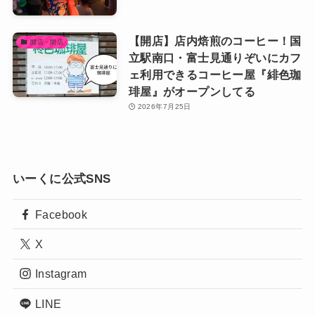
【開店】店内焙煎のコーヒー！国
開店・閉店
立駅南口・富士見通りぞいにカフ
ェ利用できるコーヒー屋『緋色珈
琲屋』がオープンしてる
2026年7月25日
いーくに公式SNS
Facebook
X
Instagram
LINE