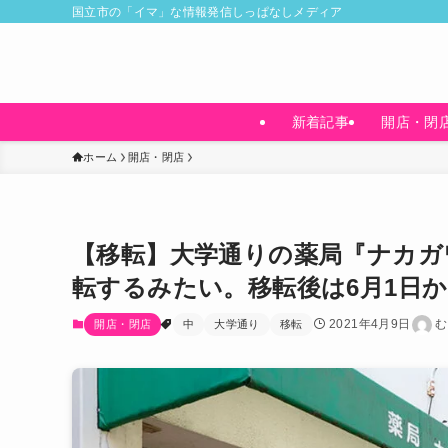
国立市の「イマ」な情報発信しっぱなしメディア
新着記事
開店・閉
ホーム
開店・閉店
【移転】大学通りの薬局『ナカガ
転するみたい。移転後は6月1日
2021年4月9日
む
開店・閉店
中
大学通り
移転