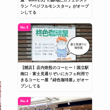
屋『WAVES』の跡地にカフェレスト
ラン『ベジフルモンスター』がオープ
ンしてる
No.3
【開店】店内焙煎のコーヒー！国立駅
南口・富士見通りぞいにカフェ利用で
きるコーヒー屋『緋色珈琲屋』がオー
プンしてる
No.4