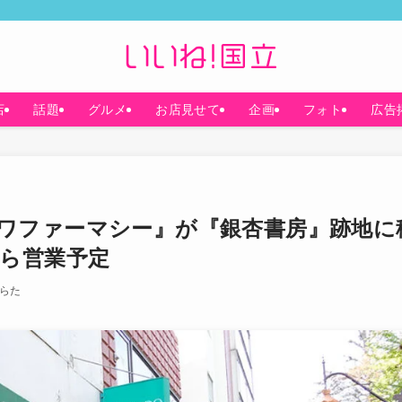
店
話題
グルメ
お店見せて
企画
フォト
広告
ワファーマシー』が『銀杏書房』跡地に
から営業予定
らた