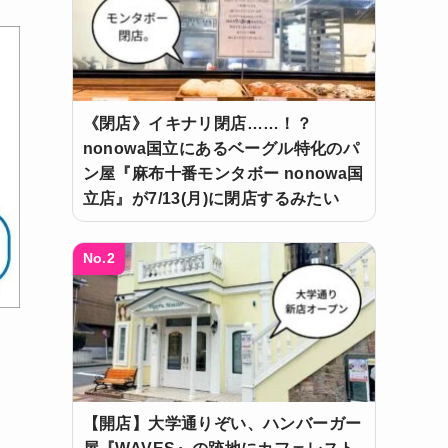
《閉店》イキナリ閉店……！？
nonowa国立にあるベーグル特化のパ
ン屋『麻布十番モンタボー nonowa国
立店』が7/13(月)に閉店するみたい
No.2
【開店】大学通りぞい、ハンバーガー