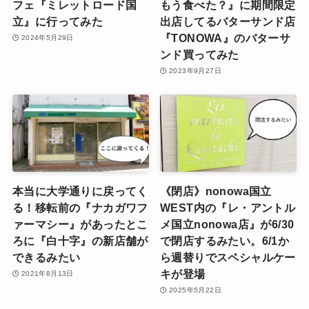
フェ『ミレットロード国
もう食べた？』に期間限定
立』に行ってみた
出店してるバターサンド店
『TONOWA』のバターサ
2024年5月29日
ンド買ってみた
2023年9月27日
本当に大学通りに戻ってく
《閉店》nonowa国立
る！移転前の『ナカガワフ
WEST内の『レ・アントル
ァーマシー』があったとこ
メ国立nonowa店』が6/30
ろに『白十字』の新店舗が
で閉店するみたい。6/1か
できるみたい
ら週替りでスペシャルケー
キが登場
2021年8月13日
2025年5月22日