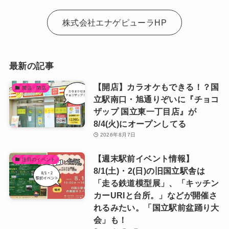
株式会社エナゲピューラHP
最新の記事
【開店】カラオケもできる！？国
開店・閉店
立駅南口・旭通りぞいに『チョコ
ザップ 国立東一丁目店』が
8/4(火)にオープンしてる
2026年8月7日
【週末駅前イベント情報】
注目のイベント
8/1(土)・2(日)の旧国立駅舎は
「走る鉄道模型展」、「キッチン
カーURIと台所。」などが開催さ
れるみたい。「国立駅前盆踊り大
会」も！