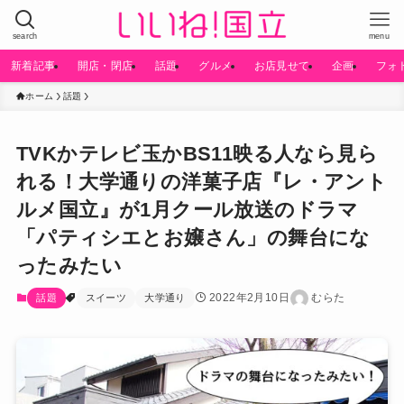
search
menu
新着記事
開店・閉店
話題
グルメ
お店見せて
企画
フォ
ホーム
話題
TVKかテレビ玉かBS11映る人なら見ら
れる！大学通りの洋菓子店『レ・アント
ルメ国立』が1月クール放送のドラマ
「パティシエとお嬢さん」の舞台にな
ったみたい
2022年2月10日
むらた
話題
スイーツ
大学通り