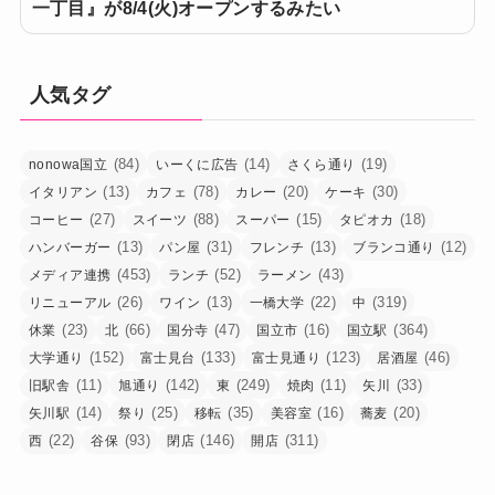
一丁目』が8/4(火)オープンするみたい
人気タグ
(84)
(14)
(19)
nonowa国立
いーくに広告
さくら通り
(13)
(78)
(20)
(30)
イタリアン
カフェ
カレー
ケーキ
(27)
(88)
(15)
(18)
コーヒー
スイーツ
スーパー
タピオカ
(13)
(31)
(13)
(12)
ハンバーガー
パン屋
フレンチ
ブランコ通り
(453)
(52)
(43)
メディア連携
ランチ
ラーメン
(26)
(13)
(22)
(319)
リニューアル
ワイン
一橋大学
中
(23)
(66)
(47)
(16)
(364)
休業
北
国分寺
国立市
国立駅
(152)
(133)
(123)
(46)
大学通り
富士見台
富士見通り
居酒屋
(11)
(142)
(249)
(11)
(33)
旧駅舎
旭通り
東
焼肉
矢川
(14)
(25)
(35)
(16)
(20)
矢川駅
祭り
移転
美容室
蕎麦
(22)
(93)
(146)
(311)
西
谷保
閉店
開店