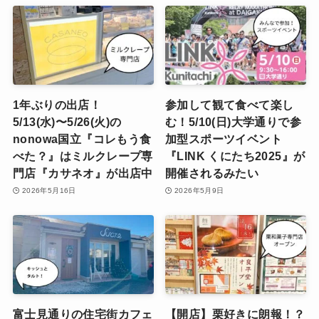
1年ぶりの出店！
参加して観て食べて楽し
5/13(水)〜5/26(火)の
む！5/10(日)大学通りで参
nonowa国立『コレもう食
加型スポーツイベント
べた？』はミルクレープ専
『LINK くにたち2025』が
門店『カサネオ』が出店中
開催されるみたい
2026年5月16日
2026年5月9日
富士見通りの住宅街カフェ
【開店】栗好きに朗報！？